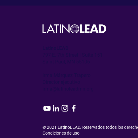
LatinoLEAD
797 E. 7th Street | Suite 151
Saint Paul, MN 55106
Irma Márquez Trapero
Director ejecutivo
irma@latinoleadmn.org
© 2021 LatinoLEAD. Reservados todos los derech
Condiciones de uso