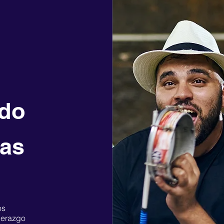
ido
tas
os
derazgo