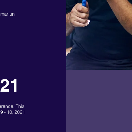
rmar un
021
erence. This
9 - 10, 2021