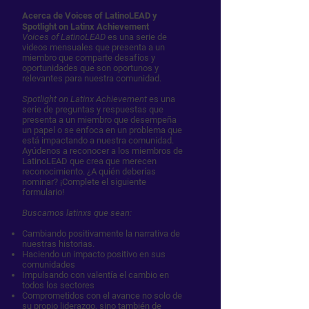
Acerca de Voices of LatinoLEAD y
Spotlight on Latinx Achievement
Voices of LatinoLEAD
es una serie de
videos mensuales que presenta a un
miembro que comparte desafíos y
oportunidades que son oportunos y
relevantes para nuestra comunidad.
Spotlight on Latinx Achievement
es una
serie de preguntas y respuestas que
presenta a un miembro que desempeña
un papel o se enfoca en un problema que
está impactando a nuestra comunidad.
Ayúdenos a reconocer a los miembros de
LatinoLEAD que crea que merecen
reconocimiento. ¿A quién deberías
nominar? ¡Complete el siguiente
formulario!
Buscamos latinxs que sean:
Cambiando positivamente la narrativa de
nuestras historias.
Haciendo un impacto positivo en sus
comunidades
Impulsando con valentía el cambio en
todos los sectores
Comprometidos con el avance no solo de
su propio liderazgo, sino también de