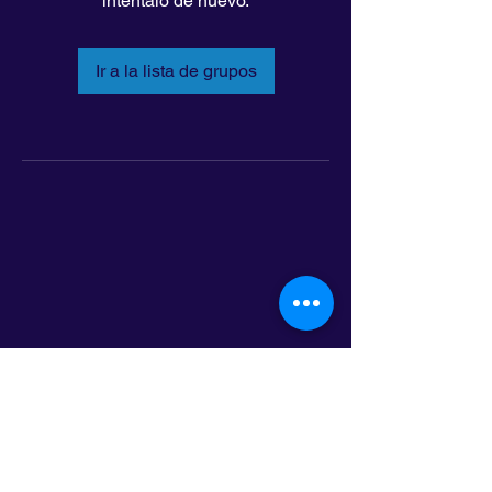
inténtalo de nuevo.
Ir a la lista de grupos
LatinoLEAD
797 E. 7th Street | Suite 151