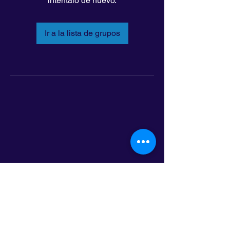
inténtalo de nuevo.
Ir a la lista de grupos
LatinoLEAD
797 E. 7th Street | Suite 151