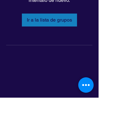
inténtalo de nuevo.
Ir a la lista de grupos
LatinoLEAD
797 E. 7th Street | Suite 151