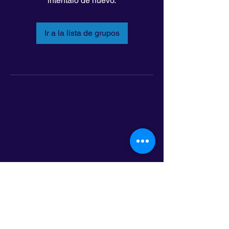
inténtalo de nuevo.
Ir a la lista de grupos
LatinoLEAD
797 E. 7th Street | Suite 151