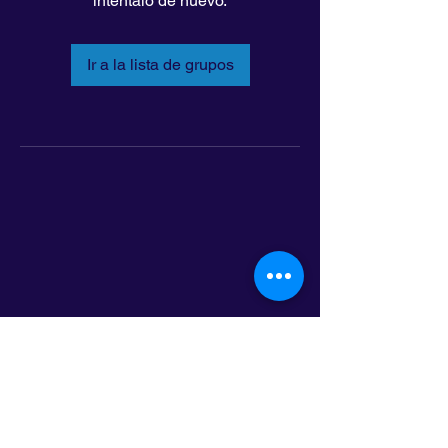
inténtalo de nuevo.
Ir a la lista de grupos
LatinoLEAD
797 E. 7th Street | Suite 151