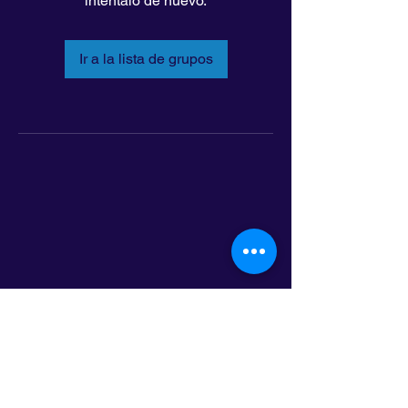
inténtalo de nuevo.
Ir a la lista de grupos
LatinoLEAD
797 E. 7th Street | Suite 151