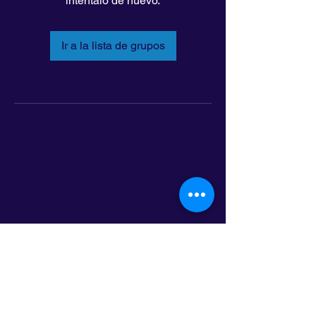
inténtalo de nuevo.
Ir a la lista de grupos
LatinoLEAD
797 E. 7th Street | Suite 151