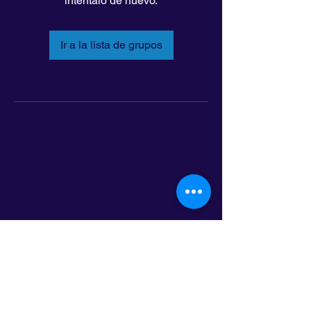
inténtalo de nuevo.
Ir a la lista de grupos
LatinoLEAD
797 E. 7th Street | Suite 151