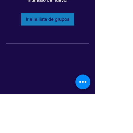
inténtalo de nuevo.
Ir a la lista de grupos
LatinoLEAD
797 E. 7th Street | Suite 151