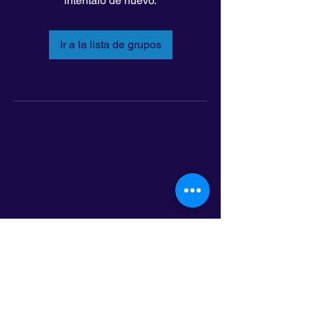
inténtalo de nuevo.
Ir a la lista de grupos
LatinoLEAD
797 E. 7th Street | Suite 151