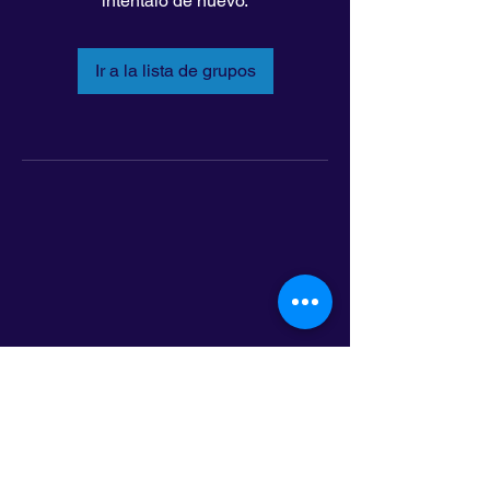
inténtalo de nuevo.
Ir a la lista de grupos
LatinoLEAD
797 E. 7th Street | Suite 151