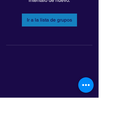
inténtalo de nuevo.
Ir a la lista de grupos
LatinoLEAD
797 E. 7th Street | Suite 151