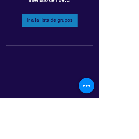
inténtalo de nuevo.
Ir a la lista de grupos
LatinoLEAD
797 E. 7th Street | Suite 151