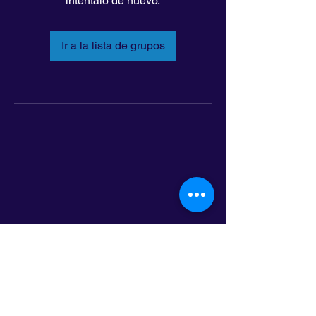
inténtalo de nuevo.
Ir a la lista de grupos
LatinoLEAD
797 E. 7th Street | Suite 151