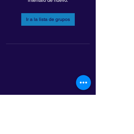
inténtalo de nuevo.
Ir a la lista de grupos
LatinoLEAD
797 E. 7th Street | Suite 151