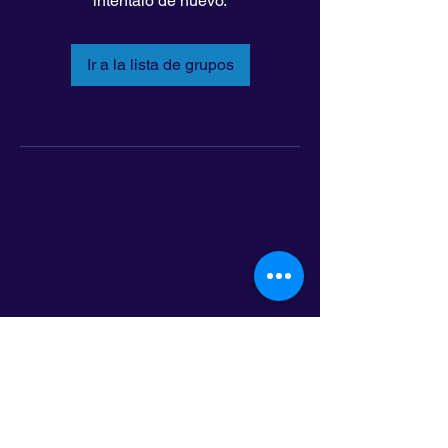
inténtalo de nuevo.
Ir a la lista de grupos
LatinoLEAD
797 E. 7th Street | Suite 151