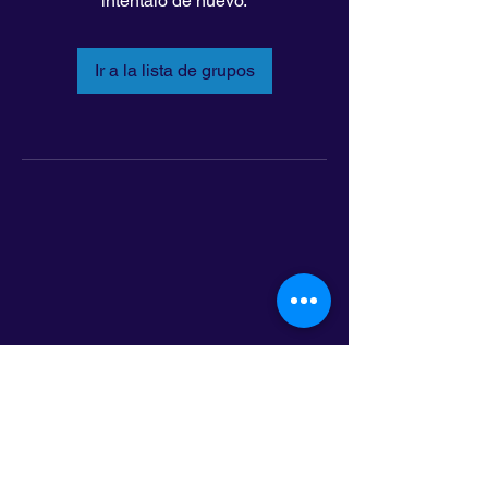
inténtalo de nuevo.
Ir a la lista de grupos
LatinoLEAD
797 E. 7th Street | Suite 151