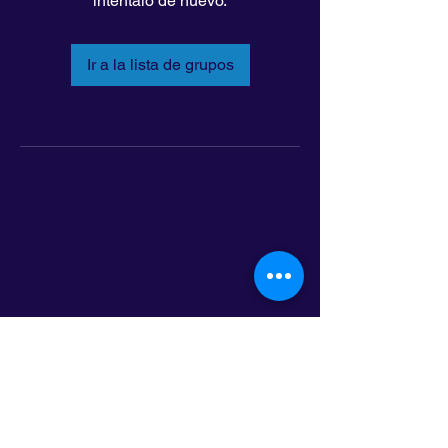
inténtalo de nuevo.
Ir a la lista de grupos
LatinoLEAD
797 E. 7th Street | Suite 151