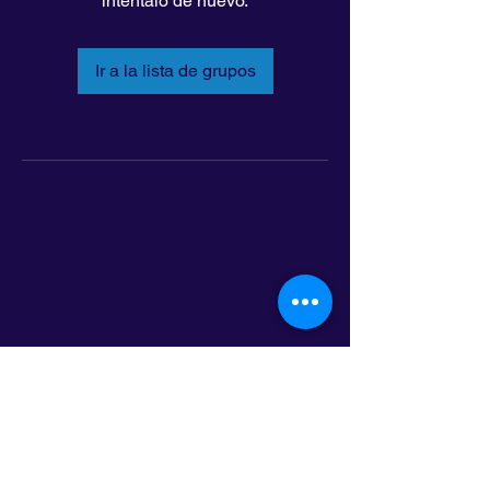
inténtalo de nuevo.
Ir a la lista de grupos
LatinoLEAD
797 E. 7th Street | Suite 151