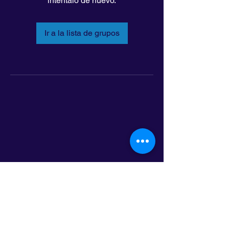
inténtalo de nuevo.
Ir a la lista de grupos
LatinoLEAD
797 E. 7th Street | Suite 151