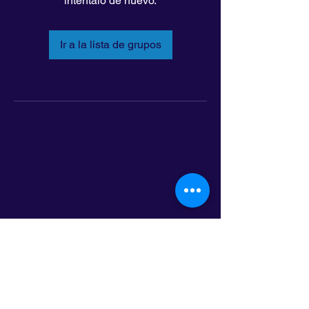
inténtalo de nuevo.
Ir a la lista de grupos
LatinoLEAD
797 E. 7th Street | Suite 151