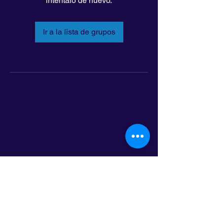
inténtalo de nuevo.
Ir a la lista de grupos
LatinoLEAD
797 E. 7th Street | Suite 151