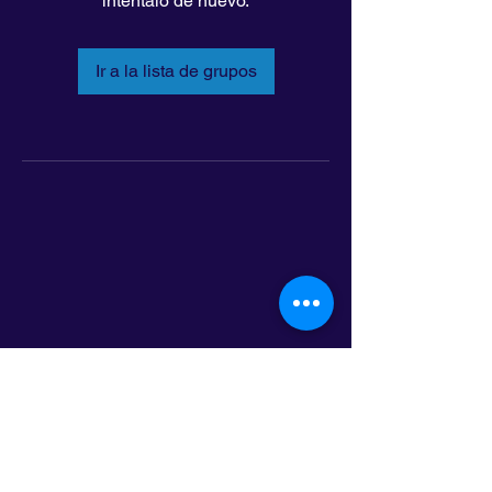
inténtalo de nuevo.
Ir a la lista de grupos
LatinoLEAD
797 E. 7th Street | Suite 151