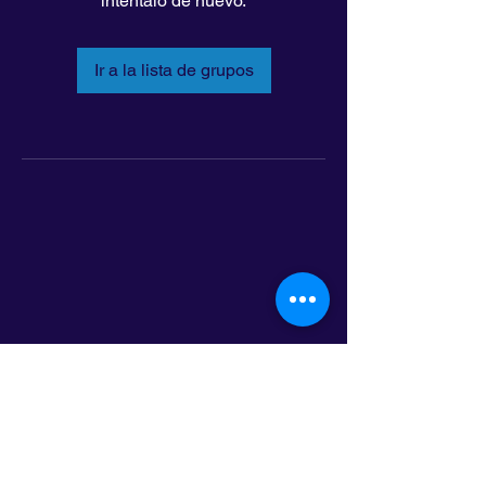
inténtalo de nuevo.
Ir a la lista de grupos
LatinoLEAD
797 E. 7th Street | Suite 151