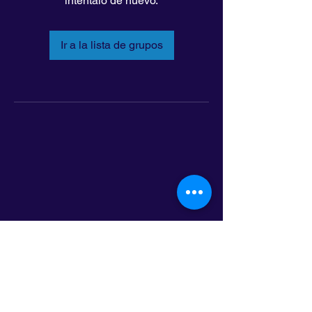
inténtalo de nuevo.
Ir a la lista de grupos
LatinoLEAD
797 E. 7th Street | Suite 151