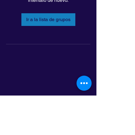
inténtalo de nuevo.
Ir a la lista de grupos
LatinoLEAD
797 E. 7th Street | Suite 151