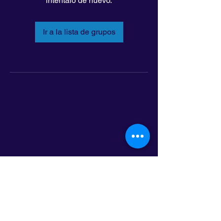
inténtalo de nuevo.
Ir a la lista de grupos
LatinoLEAD
797 E. 7th Street | Suite 151