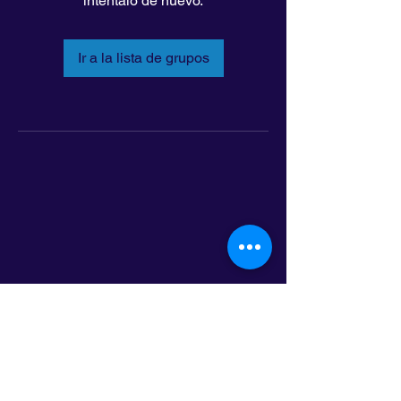
inténtalo de nuevo.
Ir a la lista de grupos
LatinoLEAD
797 E. 7th Street | Suite 151