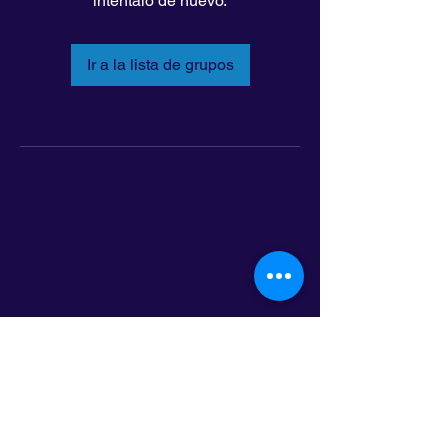
inténtalo de nuevo.
Ir a la lista de grupos
LatinoLEAD
797 E. 7th Street | Suite 151