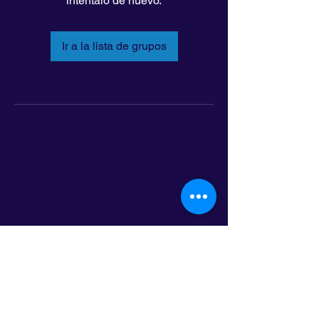
inténtalo de nuevo.
Ir a la lista de grupos
LatinoLEAD
797 E. 7th Street | Suite 151