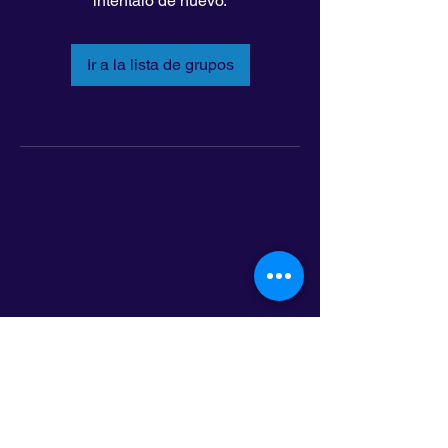
inténtalo de nuevo.
Ir a la lista de grupos
LatinoLEAD
797 E. 7th Street | Suite 151