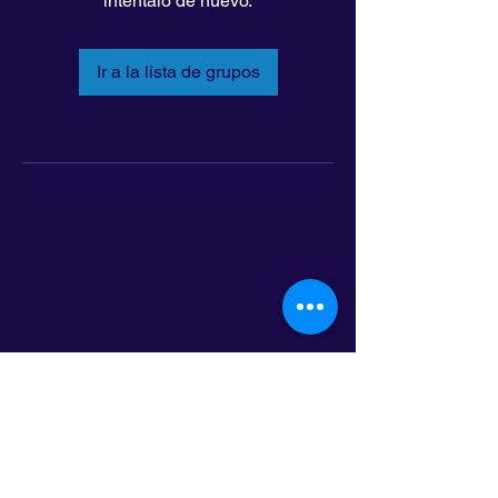
inténtalo de nuevo.
Ir a la lista de grupos
LatinoLEAD
797 E. 7th Street | Suite 151